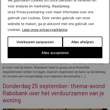
We gebruiken cookies om onze diensten te verlenen en
voor analyse en marketing. Raadpleeg
onze Privacyverklaring voor meer informatie over ons
gebruik van cookies. Door verder gebruik van onze
website te maken, ga je akkoord met ons gebruik van
cookies.
Lees onze privacyverklaring
Voorkeuren aanpassen
Alles afwijzen
Alles accepteren
Wil jij een ander huis kopen? Wil je je huidige woning verbouwen en/of
verduurzamen? Of wil je je hypotheek aanpassen? Wat ook je wensen zijn,
er komt veel bij kijken. Rabobank helpt je graag om je financiële
mogelijkheden helder te krijgen. Daarom organiseert de bank op donderdag
30 oktober een inloopmiddag voor iedereen die behoefte […]
Donderdag 25 september: thema-avond
Rabobank over het verduurzamen van je
woning