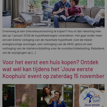
Overweeg je een (nieuwbouw)woning te kopen? Hou er dan rekening mee
dat op 1 januari 2026 de hypotheekregels veranderen. Het gaat onder meer
om een kleine verlaging van de maximale hypotheek voor de meest
energiezuinige woningen, een verhoging van de NHG-grens en een
verhoging van de startersvrijstelling voor de overdrachtsbelasting. Rabobank
zet de wijzigingen op […]
Voor het eerst een huis kopen? Ontdek
wat wél kan tijdens het ‘Jouw eerste
Koophuis’ event op zaterdag 15 november