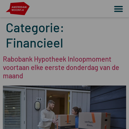
Categorie:
Financieel
Rabobank Hypotheek Inloopmoment
voortaan elke eerste donderdag van de
maand