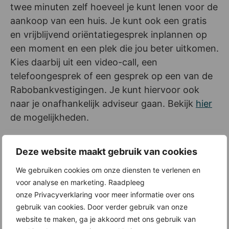
twee minuten zelf hoeveel je kunt lenen voor de
aankoop van een huis. Je kunt ook een gratis
en vrijblijvend oriëntatiegesprek inplannen op
een moment en een plek die jou beter uitkomen.
Kies daarbij uit een video-call, een
telefoongesprek of een gesprek op een van de
Rabobankvestigingen. Je kunt hiervoor ook
naar je onafhankelijk adviseur gaan. Bekijk
hier
de mogelijkheden.
Gratis en vrijblijvend oriëntatiegesprek: wat
Deze website maakt gebruik van cookies
neem je mee?
We gebruiken cookies om onze diensten te verlenen en
Of je nu naar de inloopmiddag komt of zelf een
voor analyse en marketing. Raadpleeg
afspraak maakt, zorg dat je tijdens het gesprek
onze Privacyverklaring voor meer informatie over ons
een recente salarisstrook bij de hand hebt. Ben
gebruik van cookies. Door verder gebruik van onze
je ondernemer? Vergeet dan je jaarcijfers én IB-
website te maken, ga je akkoord met ons gebruik van