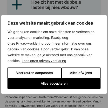
Hoe zit het met dubbele
lasten bij nieuwbouw?
Deze website maakt gebruik van cookies
Heb je eigen geld nodig voor
We gebruiken cookies om onze diensten te verlenen en
nieuwbouw?
voor analyse en marketing. Raadpleeg
onze Privacyverklaring voor meer informatie over ons
gebruik van cookies. Door verder gebruik van onze
website te maken, ga je akkoord met ons gebruik van
cookies.
Lees onze privacyverklaring
Vanaf wanneer betaal je
hypotheek bij nieuwbouw?
Voorkeuren aanpassen
Alles afwijzen
Alles accepteren
Partnership Rabobank en Amsterdam Woont
Rabobank is partner van Amsterdam Woont vanuit een gedeelde visie om
de woningmarkt toegankelijker te maken voor een breed publiek. Vanuit
de missie ‘Bouwen voor Brede Welvaart’ zet Rabobank zich in voor