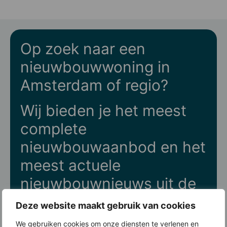
Op zoek naar een
nieuwbouwwoning in
Amsterdam of regio?
Wij bieden je het meest
complete
nieuwbouwaanbod en het
meest actuele
nieuwbouwnieuws uit de
Metropoolregio
Deze website maakt gebruik van cookies
Amsterdam. Meld je aan
We gebruiken cookies om onze diensten te verlenen en