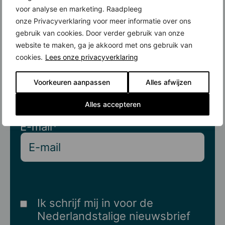
en ontvang elke week
voor analyse en marketing. Raadpleeg
onze Privacyverklaring voor meer informatie over ons
onze nieuwsbrief.
gebruik van cookies. Door verder gebruik van onze
website te maken, ga je akkoord met ons gebruik van
Naam
cookies.
Lees onze privacyverklaring
Voorkeuren aanpassen
Alles afwijzen
Alles accepteren
E-mail
*
Ik schrijf mij in voor de
Nederlandstalige nieuwsbrief