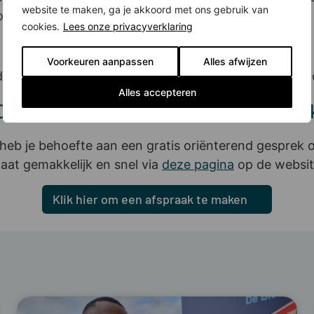
website te maken, ga je akkoord met ons gebruik van
ypotheek. Daarna ontvang je een hypotheekofferte.
cookies.
Lees onze privacyverklaring
Voorkeuren aanpassen
Alles afwijzen
, zorgt Rabobank ervoor dat de notaris alle stukken
Alles accepteren
e Rabobank adviseurs staan voor je k
 heb je behoefte aan een gratis oriënterend gesprek 
aat gemakkelijk en snel via
deze pagina
op de websit
Klik hier om een afspraak te maken