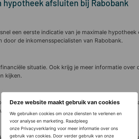
 hypotheek afsluiten bij Rabobank
 snel een eerste indicatie van je maximale hypotheek
n door de inkomensspecialisten van Rabobank.
w financiële situatie. Ook krijg je meer informatie ov
n kijken.
Deze website maakt gebruik van cookies
nk een inkomensverklaring voor je op. Deze verklarin
elke documenten nodig zijn voor jouw situatie.
We gebruiken cookies om onze diensten te verlenen en
voor analyse en marketing. Raadpleeg
onze Privacyverklaring voor meer informatie over ons
gebruik van cookies. Door verder gebruik van onze
kijkt een adviseur van Rabobank samen met jou naar e