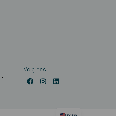
Volg ons
nk
English