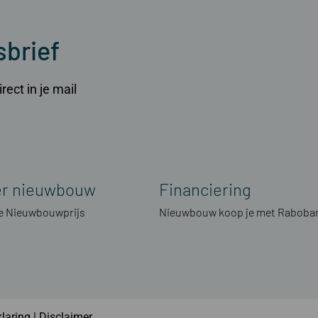
sbrief
ect in je mail
er nieuwbouw
Financiering
 Nieuwbouwprijs
Nieuwbouw koop je met Raboba
klaring
|
Disclaimer