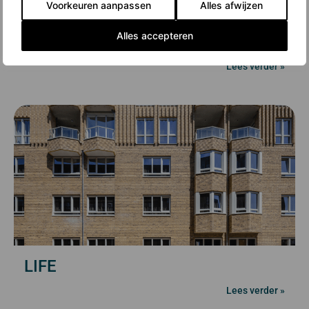
Voorkeuren aanpassen
Alles afwijzen
Alles accepteren
Jeruzalem Blok G en H
Lees verder »
LIFE
Lees verder »