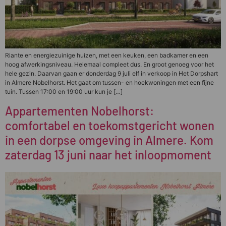
Riante en energiezuinige huizen, met een keuken, een badkamer en een
hoog afwerkingsniveau. Helemaal compleet dus. En groot genoeg voor het
hele gezin. Daarvan gaan er donderdag 9 juli elf in verkoop in Het Dorpshart
in Almere Nobelhorst. Het gaat om tussen- en hoekwoningen met een fijne
tuin. Tussen 17:00 en 19:00 uur kun je […]
Appartementen Nobelhorst:
comfortabel en toekomstgericht wonen
in een dorpse omgeving in Almere. Kom
zaterdag 13 juni naar het inloopmoment