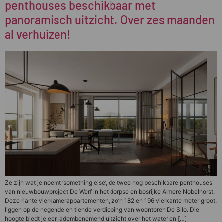
penthouses beschikbaar met
panoramisch uitzicht. Over zes maanden
al verhuizen!
Ze zijn wat je noemt ‘something else’, de twee nog beschikbare penthouses
van nieuwbouwproject De Werf in het dorpse en bosrijke Almere Nobelhorst.
Deze riante vierkamerappartementen, zo’n 182 en 196 vierkante meter groot,
liggen op de negende en tiende verdieping van woontoren De Silo. Die
hoogte biedt je een adembenemend uitzicht over het water en […]