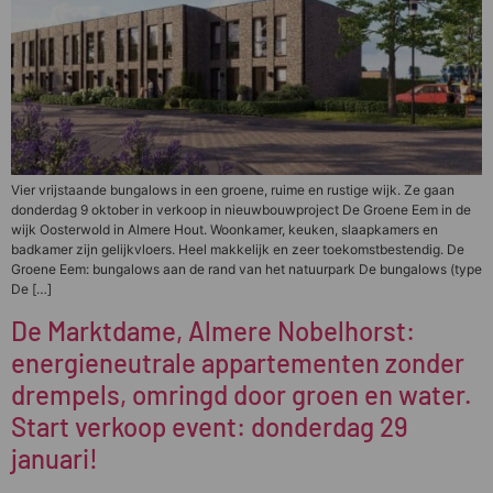
Vier vrijstaande bungalows in een groene, ruime en rustige wijk. Ze gaan
donderdag 9 oktober in verkoop in nieuwbouwproject De Groene Eem in de
wijk Oosterwold in Almere Hout. Woonkamer, keuken, slaapkamers en
badkamer zijn gelijkvloers. Heel makkelijk en zeer toekomstbestendig. De
Groene Eem: bungalows aan de rand van het natuurpark De bungalows (type
De […]
De Marktdame, Almere Nobelhorst:
energieneutrale appartementen zonder
drempels, omringd door groen en water.
Start verkoop event: donderdag 29
januari!