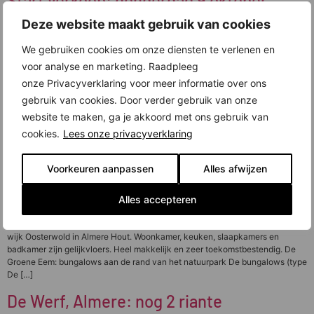
Start verkoop: donderdag 9 oktober
Deze website maakt gebruik van cookies
We gebruiken cookies om onze diensten te verlenen en
voor analyse en marketing. Raadpleeg
onze Privacyverklaring voor meer informatie over ons
gebruik van cookies. Door verder gebruik van onze
website te maken, ga je akkoord met ons gebruik van
cookies.
Lees onze privacyverklaring
Voorkeuren aanpassen
Alles afwijzen
Alles accepteren
Vier vrijstaande bungalows in een groene, ruime en rustige wijk. Ze gaan
donderdag 9 oktober in verkoop in nieuwbouwproject De Groene Eem in de
wijk Oosterwold in Almere Hout. Woonkamer, keuken, slaapkamers en
badkamer zijn gelijkvloers. Heel makkelijk en zeer toekomstbestendig. De
Groene Eem: bungalows aan de rand van het natuurpark De bungalows (type
De […]
De Werf, Almere: nog 2 riante