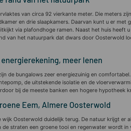
aktes van circa 92 vierkante meter. Die meters zijn
mer en drie slaapkamers. Daarvan kunt u er met ge
itkijkt via plafondhoge ramen. Naast het huis heeft u
and van het natuurpark dat dwars door Oosterwold loo
 energierekening, meer lenen
ijn de bungalows zeer energiezuinig en comfortabel.
pomp, de uitstekende isolatie en de vloerverwarmin
erdoor bij de meeste banken een hogere hypotheek kr
 Groene Eem, Almere Oosterwold
jk Oosterwold duidelijk terug. De natuur krijgt er a
 de straten een groene tooi en regenwater wordt in 