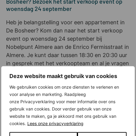
Bosheer? Bezoek het start verkoop event op
woensdag 24 september
Heb je belangstelling voor een appartement in
De Bosheer? Kom dan naar het start verkoop
event op woensdag 24 september bij
Nobelpunt Almere aan de Enrico Fermisstraat in
Almere. Je kunt daar tussen 18:30 en 20:30 uur
in gesprek met het verkoopteam en al je vragen
over het project en de woningen stellen. De
Deze website maakt gebruik van cookies
uiteindelijke inschrijving verloopt online, via de
We gebruiken cookies om onze diensten te verlenen en
projectsite
.
voor analyse en marketing. Raadpleeg
Meer weten of op de hoogte blijven?
onze Privacyverklaring voor meer informatie over ons
gebruik van cookies. Door verder gebruik van onze
Wil je op de hoogte blijven? Meld je dan aan als
website te maken, ga je akkoord met ons gebruik van
belangstellende via de
projectsite
. Dan ontvang
cookies.
Lees onze privacyverklaring
je vanzelf het laatste nieuws. Voor vragen over