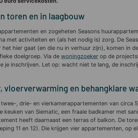
90 euro servicekosten.
n toren en in laagbouw
urappartementen en zogeheten Seasons huurapparteme
 met activiteiten en (als het nodig is) zorg. De Se
et hier gaat (en die nu in verhuur zijn), komen in d
fieke doelgroep. Via de
woningzoeker
op de projects
e je inschrijven. Let op: wacht niet te lang, de insc
r, vloerverwarming en behangklare w
n twee-, drie- en vierkamerappartementen van circa 
keuken van Siematic, een fraaie badkamer met sanit
ement heeft daarnaast een terras of balkon. De tore
ping 11 en 12). Die krijgen vier appartementen, op e