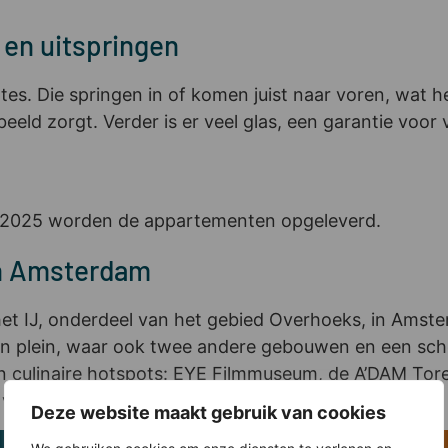
 en uitspringen
s. Die springen in of komen juist naar voren, wat h
eld zorgt. Verder is er veel glas, een garantie voor v
in 2025 worden de appartementen opgeleverd.
in Amsterdam
 het IJ, onderdeel van het gebied Overhoeks, in Amst
en plein, waar ook twee andere gebouwen en een scho
 en culinaire hotspots: EYE Filmmuseum, de A’DAM Tor
ertrekt de pont richting Centraal Station.
Deze website maakt gebruik van cookies