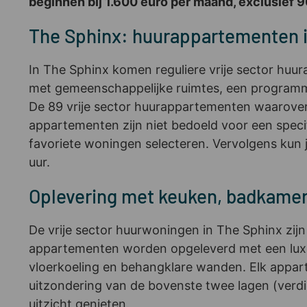
beginnen bij 1.600 euro per maand, exclusief 
The Sphinx: huurappartementen i
In The Sphinx komen reguliere vrije sector hu
met gemeenschappelijke ruimtes, een programma
De 89 vrije sector huurappartementen waarover h
appartementen zijn niet bedoeld voor een speci
favoriete woningen selecteren. Vervolgens kun j
uur.
Oplevering met keuken, badkame
De vrije sector huurwoningen in The Sphinx zij
appartementen worden opgeleverd met een luxe 
vloerkoeling en behangklare wanden. Elk appart
uitzondering van de bovenste twee lagen (verdie
uitzicht genieten.