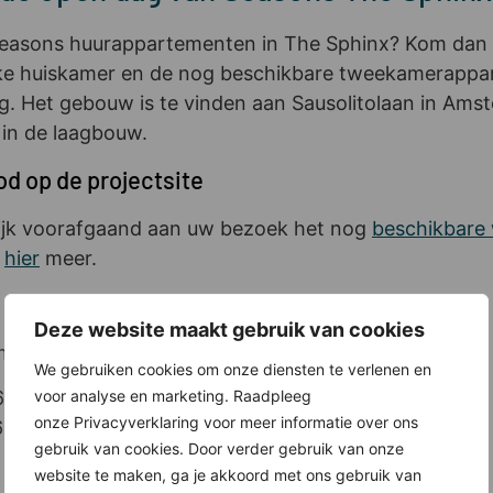
e Seasons huurappartementen in The Sphinx? Kom dan
ijke huiskamer en de nog beschikbare tweekamerappa
g. Het gebouw is te vinden aan Sausolitolaan in Ams
in de laagbouw.
od op de projectsite
kijk voorafgaand aan uw bezoek het nog
beschikbare
u
hier
meer.
Deze website maakt gebruik van cookies
rmakelaars voor een afspraak op een ander moment:
We gebruiken cookies om onze diensten te verlenen en
voor analyse en marketing. Raadpleeg
06-53418275
onze Privacyverklaring voor meer informatie over ons
06-22503566
gebruik van cookies. Door verder gebruik van onze
website te maken, ga je akkoord met ons gebruik van