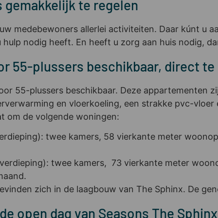
 gemakkelijk te regelen
w medebewoners allerlei activiteiten. Daar kúnt u a
hulp nodig heeft. En heeft u zorg aan huis nodig, da
 55-plussers beschikbaar, direct te
or 55-plussers beschikbaar. Deze appartementen zij
oerverwarming en vloerkoeling, een strakke pvc-vloe
aat om de volgende woningen:
erdieping): twee kamers, 58 vierkante meter woonoppe
verdieping): twee kamers, 73 vierkante meter woono
 maand.
vinden zich in de laagbouw van The Sphinx. De geno
 de open dag van Seasons The Sphinx