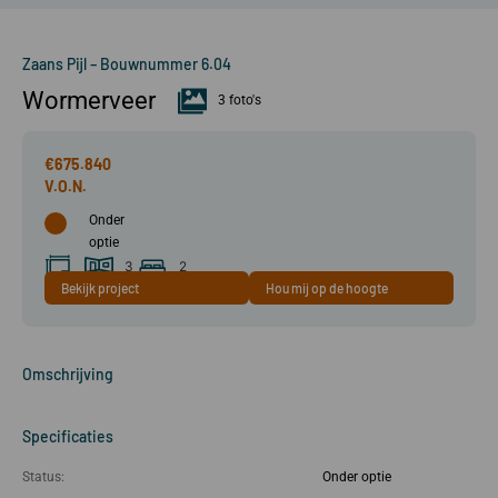
Zaans Pijl – Bouwnummer 6.04
Wormerveer
3 foto's
€675.840
Onder
optie
3
2
Bekijk project
Hou mij op de hoogte
111 m²
kamer(s)
slaapkamer(s)
Omschrijving
Specificaties
Status:
Onder optie