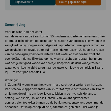
Projectwebsite
Hou mij op de hoogte
212m²
Omschrijving
Voor de wind, aan het water
Aan de oever van de Zaan komen 55 moderne appartementen en één uniek
boothuis, geïnspireerd op de industriële historie van de plek. Hier woon je in
een gloednieuw, hoogwaardig afgewerkt appartement met grote ramen, een
weids uitzicht en royale buitenruimtes en dakterrassen. Je hoort het ruisen
van de rietkragen, voelt de kalmte van het water en ziet hoe het zonlicht
over de Zaan danst. Elke dag opnieuw een uitzicht dat je eraan herinnert:
wat heb je het goed voor elkaar. Met je sloep voor de deur vaar je zó het
water op en keer je altijd terug naar de luwte van jouw eigen plek in Zaans
Pijl. Dat voelt pas écht als luxe.
Woningen
In Zaans Pijl woon je aan het water, met uitzicht over weiland én horizon.
Van sfeervolle appartementen van 75 m² tot royale penthouses van 194 m²:
altijd met de ruimte om jouw leven te leiden in een typisch Hollandse
setting. Weidsheid, Hollandse luchten. Van vakantiegevoel met
zonnestralen tot lekker binnen op de bank met regenwolken. Leven met de
seizoenen. Dat is op en top vrijheid, ademhalen, genieten. Hier woon je…