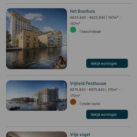
Het Boothuis
€825.840 - €825.840
147m² -
147m²
1
beschikbaar
Bekijk woningen
Vrijheid Penthouse
€975.840 - €975.840
170m² -
170m²
1
onder optie
Bekijk woningen
Vrije vogel