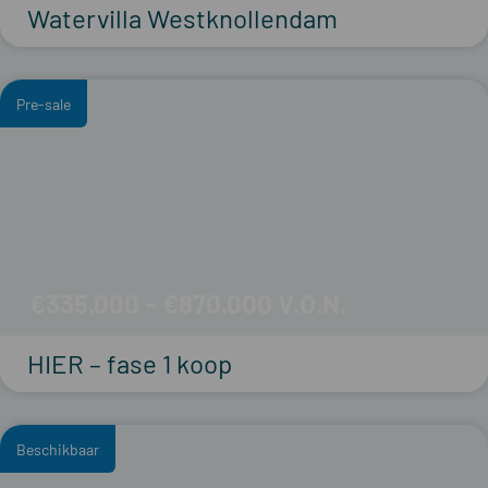
Watervilla Westknollendam
Pre-sale
€335.000 – €870.000
HIER – fase 1 koop
Beschikbaar