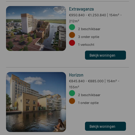
Extravaganza
€950.840 - €1.250.840
154m² -
212m²
2
beschikbaar
3
onder optie
1
verkocht
Bekijk woningen
Horizon
€845.840 - €885.000
154m² -
155m²
2
beschikbaar
1
onder optie
Bekijk woningen