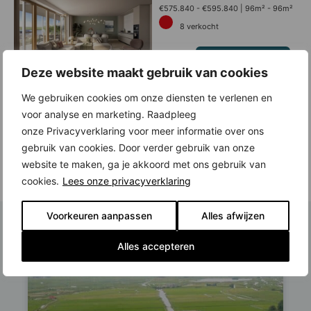
€575.840 - €595.840
96m² - 96m²
8
verkocht
Bekijk woningen
Deze website maakt gebruik van cookies
We gebruiken cookies om onze diensten te verlenen en
Vergezicht
voor analyse en marketing. Raadpleeg
€785.840 - €785.840
123m² -
onze Privacyverklaring voor meer informatie over ons
123m²
gebruik van cookies. Door verder gebruik van onze
1
verkocht
website te maken, ga je akkoord met ons gebruik van
Bekijk woningen
cookies.
Lees onze privacyverklaring
Voorkeuren aanpassen
Alles afwijzen
Nieuws over
Zaans Pijl
Alles accepteren