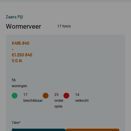
Zaans Pijl
Wormerveer
17 foto's
€495.840
–
€1.250.840
56
woningen
17
25
14
beschikbaar
onder
verkocht
optie
74m²
–