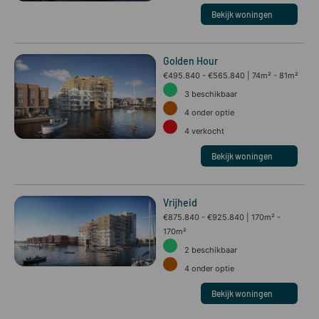
Bekijk woningen
Golden Hour
€495.840 - €565.840
74m² - 81m²
3
beschikbaar
4
onder optie
4
verkocht
Bekijk woningen
Vrijheid
€875.840 - €925.840
170m² -
170m²
2
beschikbaar
4
onder optie
Bekijk woningen