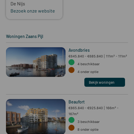
De Nijs
Bezoek onze website
Woningen
Zaans Pijl
Avondbries
€645.840 - €685.840
111m² - 111m²
4
beschikbaar
4
onder optie
Bekijk woningen
Beaufort
€865.840 - €925.840
166m² -
167m²
3
beschikbaar
8
onder optie