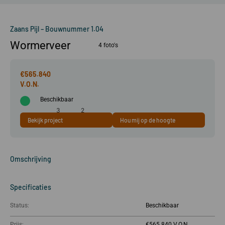
Zaans Pijl – Bouwnummer 1.04
Wormerveer
4 foto's
€565.840
Beschikbaar
3
2
Bekijk project
Hou mij op de hoogte
81 m²
kamer(s)
slaapkamer(s)
Omschrijving
Specificaties
Status:
Beschikbaar
Prijs:
€565.840