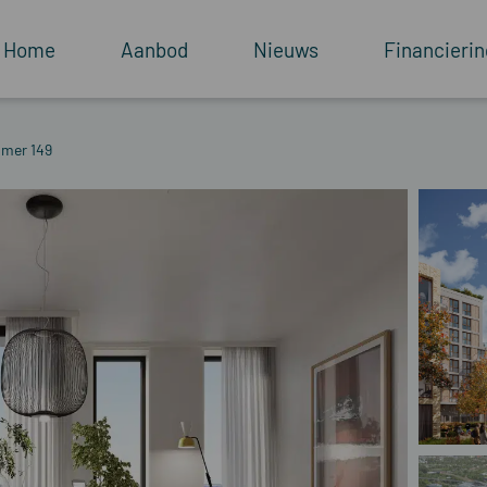
Home
Aanbod
Nieuws
Financierin
mer 149