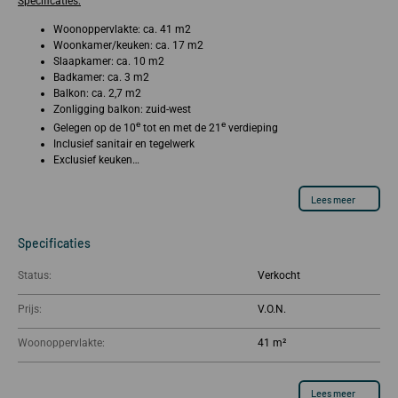
Specificaties:
Woonoppervlakte: ca. 41 m2
Woonkamer/keuken: ca. 17 m2
Slaapkamer: ca. 10 m2
Badkamer: ca. 3 m2
Balkon: ca. 2,7 m2
Zonligging balkon: zuid-west
e
e
Gelegen op de 10
tot en met de 21
verdieping
Inclusief sanitair en tegelwerk
Exclusief keuken…
Lees meer
Specificaties
Status:
Verkocht
Prijs:
Woonoppervlakte:
41 m²
Lees meer