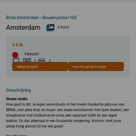
Brisk Amsterdam – Bouwnummer 143
Amsterdam
4 foto's
Verkocht
2
0
Bekijk project
Hou mij op de hoogte
41 m²
kamer(s)
slaapkamer(s)
Omschrijving
Stoere studio
Hoe gaaf is dit! Je eigen woonstudio in het meest markante gebouw van
BRISK, met alles erop en eraan: een leuke woonkamer met open keuken, een
slaapkamer met badkamer-en-suite, een separaat toilet en een eigen
balkon. En dat allemaal in een bruisende omgeving. Kortom: met jouw
urban living gevoel
zit het wel goed!