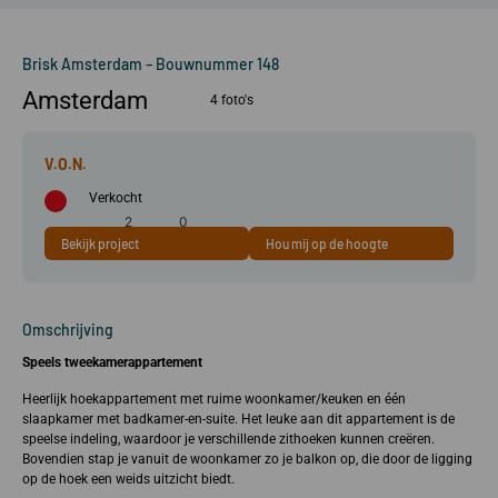
Brisk Amsterdam – Bouwnummer 148
Amsterdam
4 foto's
Verkocht
2
0
Bekijk project
Hou mij op de hoogte
59 m²
kamer(s)
slaapkamer(s)
Omschrijving
Speels tweekamerappartement
Heerlijk hoekappartement met ruime woonkamer/keuken en één
slaapkamer met badkamer-en-suite. Het leuke aan dit appartement is de
speelse indeling, waardoor je verschillende zithoeken kunnen creëren.
Bovendien stap je vanuit de woonkamer zo je balkon op, die door de ligging
op de hoek een weids uitzicht biedt.