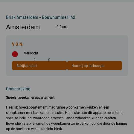
Brisk Amsterdam – Bouwnummer 142
Amsterdam
3 foto's
Verkocht
2
0
Bekijk project
Hou mij op de hoogte
59 m²
kamer(s)
slaapkamer(s)
Omschrijving
Speels tweekamerappartement
Heerlijk hoekappartement met ruime woonkamer/keuken en één
slaapkamer met badkamer-en-suite. Het leuke aan dit appartement is de
speelse indeling, waardoor je verschillende zithoeken kunnen creëren.
Bovendien stap je vanuit de woonkamer zo je balkon op, die door de ligging
op de hoek een weids uitzicht biedt.