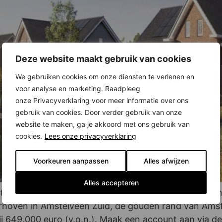
Deze website maakt gebruik van cookies
We gebruiken cookies om onze diensten te verlenen en
voor analyse en marketing. Raadpleeg
onze Privacyverklaring voor meer informatie over ons
gebruik van cookies. Door verder gebruik van onze
website te maken, ga je akkoord met ons gebruik van
cookies.
Lees onze privacyverklaring
Voorkeuren aanpassen
Alles afwijzen
Alles accepteren
te twee-onder-één-kapwoningen en vrijstaande woni
derhoven in Amstelveen Zuid, de gouden rand van Ams
649.000 euro (v.o.n.). Maak een account aan via de 