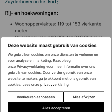
Zuyderhoven in het kort:
Rij- en hoekwoningen:
Woonoppervlaktes: 119 tot 153 vierkante
meter.
Prijsrange: van 649.000 tot 849.000 euro
(v.o.n.).
Deze website maakt gebruik van cookies
Twee-onder-één-kapwoningen:
We gebruiken cookies om onze diensten te verlenen en
voor analyse en marketing. Raadpleeg
Woonoppervlaktes: van 156 tot 165
onze Privacyverklaring voor meer informatie over ons
vierkante meter.
gebruik van cookies. Door verder gebruik van onze
Prijsrange: van 995.000 tot 1.090.000 euro
website te maken, ga je akkoord met ons gebruik van
(v.o.n.).
cookies.
Lees onze privacyverklaring
Vrijstaande woningen:
Voorkeuren aanpassen
Alles afwijzen
Woonoppervlak: 189 vierkante meter.
Alles accepteren
Prijs: 1.350.000 euro (v.o.n.).