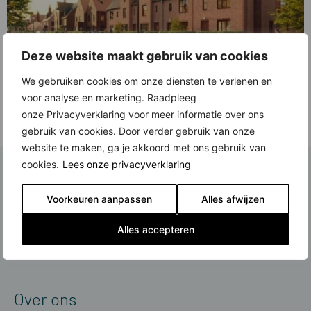
Deze website maakt gebruik van cookies
We gebruiken cookies om onze diensten te verlenen en
Een romantische architectuur met bakstenen in warme kleuren, speelse
erkers en hoge schoorstenen. Maar ook: veel woonruimte, fijne tuinen, veel
voor analyse en marketing. Raadpleeg
groen in de omgeving en voorzieningen en uitvalswegen dichtbij. Zo ziet
onze Privacyverklaring voor meer informatie over ons
‘elegant living’ eruit in VictoriaPark, de nieuwste wijk van Hoofddorp. De
gebruik van cookies. Door verder gebruik van onze
eerste fase is in korte tijd bijna uitverkocht. Tijd voor fase 2, met […]
website te maken, ga je akkoord met ons gebruik van
cookies.
Lees onze privacyverklaring
Schrijf je in voor de nieuwsbrief
Voorkeuren aanpassen
Alles afwijzen
Ontvang actualiteiten over nieuwbouw in de regio direct in je mail
Alles accepteren
Meld je aan
Over ons