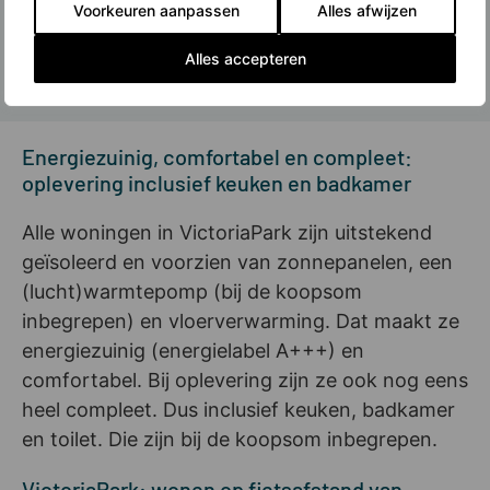
Voorkeuren aanpassen
Alles afwijzen
beneden en twee slaapkamers en de badkamer
boven. De prijzen: 790.000 euro (v.o.n.).
Alles accepteren
Energiezuinig, comfortabel en compleet:
oplevering inclusief keuken en badkamer
Alle woningen in VictoriaPark zijn uitstekend
geïsoleerd en voorzien van zonnepanelen, een
(lucht)warmtepomp (bij de koopsom
inbegrepen) en vloerverwarming. Dat maakt ze
energiezuinig (energielabel A+++) en
comfortabel. Bij oplevering zijn ze ook nog eens
heel compleet. Dus inclusief keuken, badkamer
en toilet. Die zijn bij de koopsom inbegrepen.
VictoriaPark: wonen op fietsafstand van