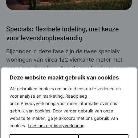
Specials: flexibele indeling, met keuze
voor levensloopbestendig
Bijzonder in deze fase zijn de twee specials:
woningen van circa 122 vierkante meter met
een eigen signatuur. Aan de ene kant vanwege
de mooie geveldetails. Aan de andere kant
Deze website maakt gebruik van cookies
vanwege de flexibiliteit. Je kunt namelijk kiezen
We gebruiken cookies om onze diensten te verlenen en
voor een indeling die het mogelijk maakt om
voor analyse en marketing. Raadpleeg
helemaal op de begane grond te gaan wonen.
onze Privacyverklaring voor meer informatie over ons
Je hebt in die variant je woonkamer, keuken,
gebruik van cookies. Door verder gebruik van onze
slaapkamer en badkamer beneden. Dan ben je
website te maken, ga je akkoord met ons gebruik van
cookies.
Lees onze privacyverklaring
pas echt op de toekomst voorbereid. Maar er is
ook een variant met woonkamer met keuken