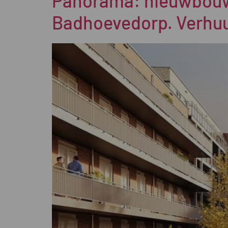
Panorama: nieuwbouw
Badhoevedorp. Verhuu