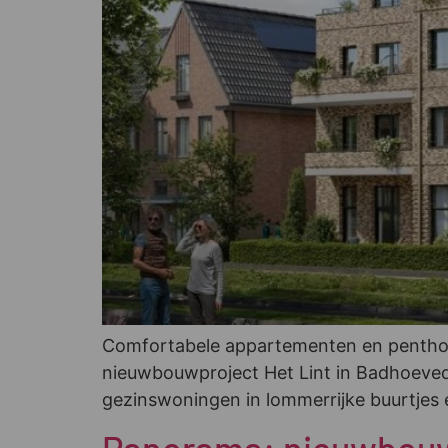
Comfortabele appartementen en penthous
nieuwbouwproject Het Lint in Badhoevedor
gezinswoningen in lommerrijke buurtjes e