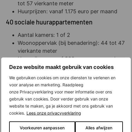
tot 57 vierkante meter
Huurprijzen: vanaf 1.175 euro per maand
40 sociale huurappartementen
Aantal kamers: 1 of 2
Woonoppervlak (bij benadering): 44 tot 47
vierkante meter
Huurprijzen: vanaf 900 euro per maand
Deze website maakt gebruik van cookies
Complete nieuwbouw huurappartementen in
We gebruiken cookies om onze diensten te verlenen en
Panorama. Oplevering deze zomer!
voor analyse en marketing. Raadpleeg
onze Privacyverklaring voor meer informatie over ons
Alle appartementen van Panorama worden
gebruik van cookies. Door verder gebruik van onze
opgeleverd inclusief een moderne keuken met
website te maken, ga je akkoord met ons gebruik van
inbouwapparatuur, een complete badkamer met
cookies.
Lees onze privacyverklaring
sanitair en tegelwerk, afgewerkte wanden en
vaak ook afgewerkte vloeren. Verder hebben
Voorkeuren aanpassen
Alles afwijzen