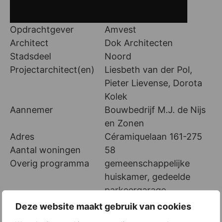
Opdrachtgever
Amvest
Architect
Dok Architecten
Stadsdeel
Noord
Projectarchitect(en)
Liesbeth van der Pol,
Pieter Lievense, Dorota
Kolek
Aannemer
Bouwbedrijf M.J. de Nijs
en Zonen
Adres
Céramiquelaan 161-275
Aantal woningen
58
Overig programma
gemeenschappelijke
huiskamer, gedeelde
parkeergarage
Fotografie
Dok architecten-Arjen
Deze website maakt gebruik van cookies
Schmitz