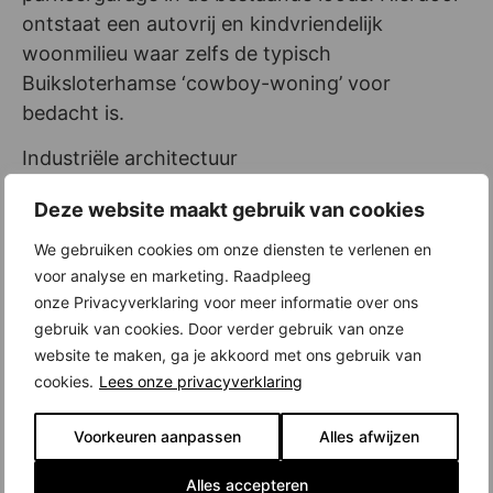
ontstaat een autovrij en kindvriendelijk
woonmilieu waar zelfs de typisch
Buiksloterhamse ‘cowboy-woning’ voor
bedacht is.
Industriële architectuur
Het voortbouwen op het industriële verleden en
Deze website maakt gebruik van cookies
aansluiten bij het robuuste karakter van het
gebied zijn de aanleidingen voor de stoere
We gebruiken cookies om onze diensten te verlenen en
architectuur van De Vrije Kade. Ondanks dat de
voor analyse en marketing. Raadpleeg
onze Privacyverklaring voor meer informatie over ons
verschillende blokken zich duidelijk
gebruik van cookies. Door verder gebruik van onze
onderscheiden van elkaar verwijzen de
website te maken, ga je akkoord met ons gebruik van
sprekende contouren van de woningen naar de
cookies.
Lees onze privacyverklaring
paar overgebleven industriële loodsen op de
Buiksloterham. Dit wordt versterkt door gebruik
Voorkeuren aanpassen
Alles afwijzen
te maken van materialen als baksteen, zink en
slanke aluminium kozijnen.
Alles accepteren