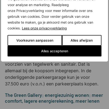
860.000 euro (v.o.n.).
voor analyse en marketing. Raadpleeg
onze Privacyverklaring voor meer informatie over ons
gebruik van cookies. Door verder gebruik van onze
website te maken, ga je akkoord met ons gebruik van
Oplevering inclusief SieMatic keuken en
cookies.
Lees onze privacyverklaring
badkamer, parkeerplaats erbij kopen
Voorkeuren aanpassen
Alles afwijzen
Bij oplevering is je appartement uitgerust met
een complete SieMatic keuken ter waarde van
Alles accepteren
15.000 euro. De badkamer en het toilet zijn
voorzien van tegelwerk en sanitair. Dat is
allemaal bij de koopsom inbegrepen. In de
onderliggende parkeergarage kun je voor
37.500 euro (v.o.n.) een parkeerplaats kopen.
The Green Gallery: energiezuinig wonen: meer
comfort, lagere energierekening, meer lenen