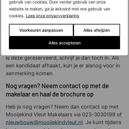
gebruik van cookies. Door verder gebruik van onze
met de makelaar
website te maken, ga je akkoord met ons gebruik van
cookies.
Lees onze privacyverklaring
Heb je belangstelling voor een
koopappartement in SEM? Bekijk dan het
Voorkeuren aanpassen
Alles afwijzen
woningaanbod
op de projectwebsite, maak een
account aan en schrijf je in voor de woning van
Alles accepteren
jouw voorkeur. Staat die woning onder optie of
is deze gereserveerd, schrijf je dan toch in. Als
een kandidaat afhaakt, kun je er alsnog voor in
aanmerking komen.
Nog vragen? Neem contact op met de
makelaar en haal de brochure op
Heb je nog vragen? Neem dan contact op met
Mooijekind Vleut Makelaars via 023-3030199 of
nieuwbouw@mooijekindvleut.nl
. Je kunt tijdens