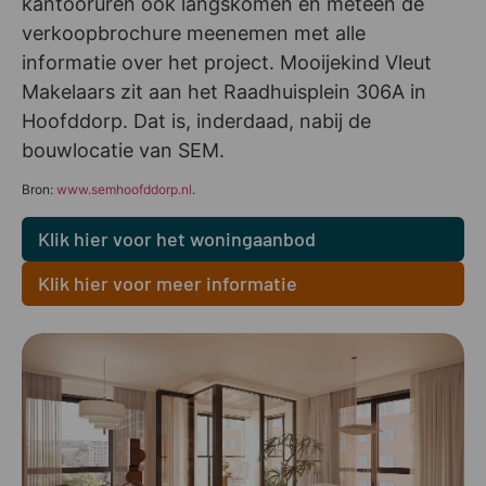
kantooruren ook langskomen en meteen de
verkoopbrochure meenemen met alle
informatie over het project. Mooijekind Vleut
Makelaars zit aan het Raadhuisplein 306A in
Hoofddorp. Dat is, inderdaad, nabij de
bouwlocatie van SEM.
Bron:
www.semhoofddorp.nl
.
Klik hier voor het woningaanbod
Klik hier voor meer informatie