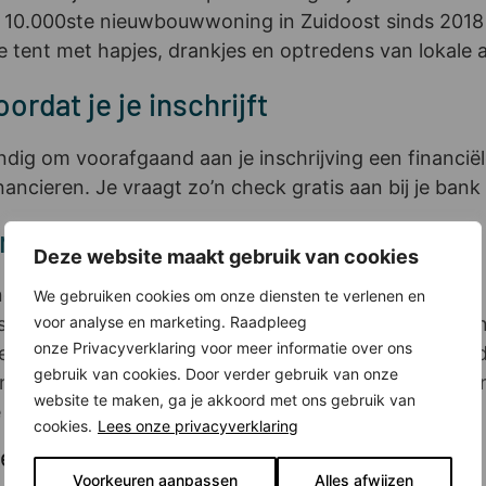
10.000ste nieuwbouwwoning in Zuidoost sinds 2018 i
 tent met hapjes, drankjes en optredens van lokale a
ordat je je inschrijft
ndig om voorafgaand aan je inschrijving een financiël
nancieren. Je vraagt zo’n check gratis aan bij je ban
nscentrum en winkels in de buurt
Deze website maakt gebruik van cookies
elapark is ideaal. Daar kun je wandelen, sporten en 
We gebruiken cookies om onze diensten te verlenen en
isende Kwaku Summer Festival. Ook dicht bij huis: e
voor analyse en marketing. Raadpleeg
onze Privacyverklaring voor meer informatie over ons
r week een gezellige, multiculturele markt plaatsvin
gebruik van cookies. Door verder gebruik van onze
p ligt de Arena Boulevard, met nog meer winkels en
website te maken, ga je akkoord met ons gebruik van
jk eigenlijk niet uit hoeft.
cookies.
Lees onze privacyverklaring
oer
Voorkeuren aanpassen
Alles afwijzen