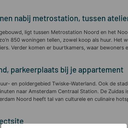
en nabij metrostation, tussen ateli
ebouwd, ligt tussen Metrostation Noord en het Noor
 zo’n 850 woningen tellen, zowel koop als huur. Het 
teliers. Verder komen er buurtkamers, waar bewoners
d, parkeerplaats bij je appartement
ur- en poldergebied Twiske-Waterland. Ook de stad i
 minuten naar Amsterdam Centraal Station. De Zuidas 
sterdam Noord heeft tal van culturele en culinaire h
jectsite