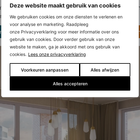
Deze website maakt gebruik van cookies
 maisonnette in Noordhof 5? Bekijk dan
hier
het wonin
andag 12 mei (17:00 uur).
We gebruiken cookies om onze diensten te verlenen en
voor analyse en marketing. Raadpleeg
er voor het woningaanbod
Klik hier voor meer infor
onze Privacyverklaring voor meer informatie over ons
gebruik van cookies. Door verder gebruik van onze
website te maken, ga je akkoord met ons gebruik van
cookies.
Lees onze privacyverklaring
Voorkeuren aanpassen
Alles afwijzen
Alles accepteren