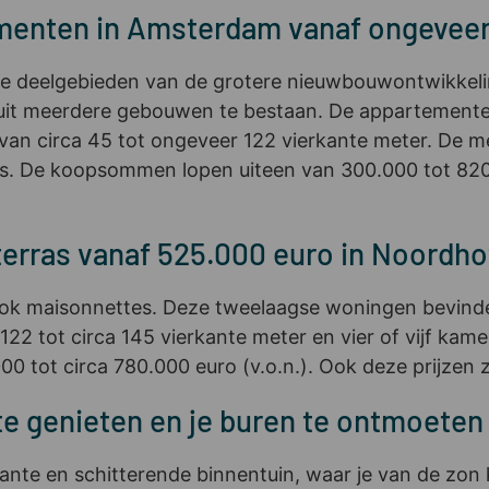
enten in Amsterdam vanaf ongeveer
 de deelgebieden van de grotere nieuwbouwontwikkel
 5 uit meerdere gebouwen te bestaan. De appartementen
 van circa 45 tot ongeveer 122 vierkante meter. De
as. De koopsommen lopen uiteen van 300.000 tot 820.0
erras vanaf 525.000 euro in Noordho
ook maisonnettes. Deze tweelaagse woningen bevinde
2 tot circa 145 vierkante meter en vier of vijf kamer
tot circa 780.000 euro (v.o.n.). Ook deze prijzen zi
te genieten en je buren te ontmoeten
iante en schitterende binnentuin, waar je van de zon