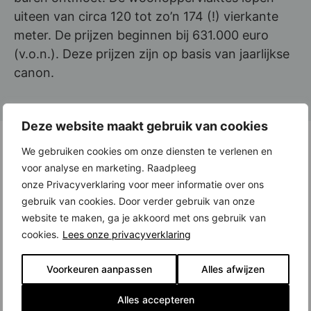
uiteen van circa 120 tot zo’n 174 (!) vierkante
meter. De prijzen beginnen bij 631.000 euro
(v.o.n.). Deze prijzen zijn op basis van jaarlijkse
canon.
Deze website maakt gebruik van cookies
Uitstekende energieprestaties, oplevering
We gebruiken cookies om onze diensten te verlenen en
inclusief badkamer en keuken
voor analyse en marketing. Raadpleeg
onze Privacyverklaring voor meer informatie over ons
De energieprestaties van zowel de
gebruik van cookies. Door verder gebruik van onze
appartementen als de eengezinswoningen zijn
website te maken, ga je akkoord met ons gebruik van
uitstekend (energielabel A++ en A+++). Dat is
cookies.
Lees onze privacyverklaring
vooral te danken aan de uitstekende isolatie,
warmte-/koudeopslag, zonnepanelen en
Voorkeuren aanpassen
Alles afwijzen
stadswarmte. Dat levert meer wooncomfort op
Alles accepteren
en – bij normaal verbruik – een lagere