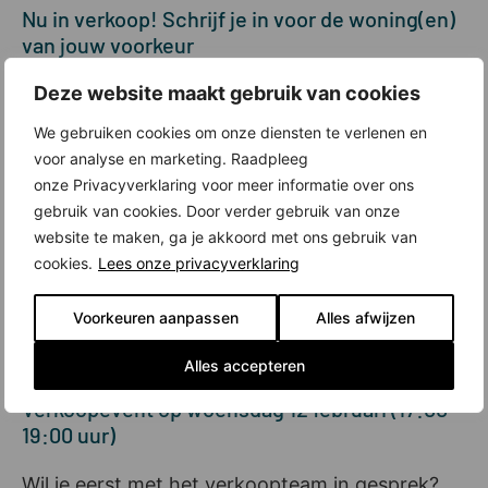
Nu in verkoop! Schrijf je in voor de woning(en)
van jouw voorkeur
Deze website maakt gebruik van cookies
De studio’s en appartementen van Victoria Four
zijn nu in verkoop. Ga naar de
projectsite
, lees
We gebruiken cookies om onze diensten te verlenen en
meer, maak een account aan en schrijf je in
voor analyse en marketing. Raadpleeg
voor de woningen van jouw voorkeur. Voeg bij
onze Privacyverklaring voor meer informatie over ons
je inschrijving een financiële check toe. Dat is
gebruik van cookies. Door verder gebruik van onze
website te maken, ga je akkoord met ons gebruik van
een verklaring waarin staat dat je de woning
cookies.
Lees onze privacyverklaring
kunt betalen. Je kunt bij tal van banken en
hypotheekadviseurs gratis zo’n financiële check
Voorkeuren aanpassen
Alles afwijzen
aanvragen. De online inschrijving sluit maandag
17 februari om 17:00 uur.
Alles accepteren
Verkoopevent op woensdag 12 februari (17:00-
19:00 uur)
Wil je eerst met het verkoopteam in gesprek?