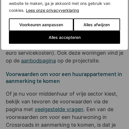
website te maken, ga je akkoord met ons gebruik van
december in verhuur gingen, zijn er nog enkele
cookies.
Lees onze privacyverklaring
beschikbaar. Het gaat om twee- en
driekamerappartementen met
Voorkeuren aanpassen
Alles afwijzen
woonoppervlaktes van circa 50,4 tot ongeveer
106,7 vierkante meter. De huurprijzen lopen
Alles accepteren
uiteen van 1.400 tot 2.054 euro (exclusief 80
euro servicekosten). Ook deze woningen vind je
op de
aanbodpagina
op de projectsite.
Voorwaarden om voor een huurappartement in
aanmerking te komen
Of je nu voor middenhuur of vrije sector kiest,
bekijk van tevoren de voorwaarden via de
pagina met
veelgestelde vragen
. Een van de
voorwaarden om voor een huurwoning in
Crossroads in aanmerking te komen, is dat je