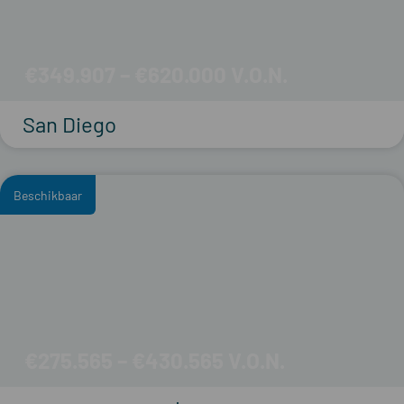
€349.907 – €620.000
San Diego
Beschikbaar
€275.565 – €430.565