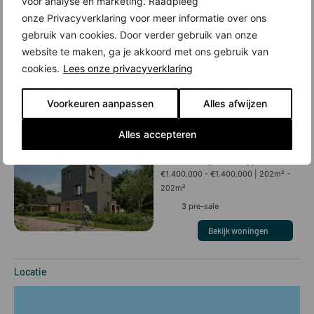
voor analyse en marketing. Raadpleeg
onze Privacyverklaring voor meer informatie over ons
gebruik van cookies. Door verder gebruik van onze
Tuinvilla half vrijstaand type D
website te maken, ga je akkoord met ons gebruik van
€1.200.000 - €1.200.000
202m² -
cookies.
Lees onze privacyverklaring
202m²
6
pre-sale
Voorkeuren aanpassen
Alles afwijzen
Bekijk woningen
Alles accepteren
Tuinvilla vrijstaand type B
€1.400.000 - €1.400.000
202m² -
202m²
3
pre-sale
Bekijk woningen
Locatie