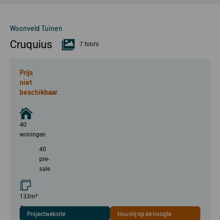
Woonveld Tuinen
Cruquius
7 foto's
Prijs
niet
beschikbaar
40
woningen
40
pre-
sale
133m²
–
Projectwebsite
Hou mij op de hoogte
216m²