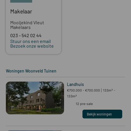
Makelaar
Mooijekind Vleut
Makelaars
023 – 542 02 44
Stuur ons een email
Bezoek onze website
Woningen
Woonveld Tuinen
Landhuis
€700.000 - €700.000
133m² -
133m²
12
pre-sale
Bekijk woningen