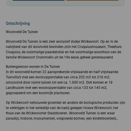
Omschrijving
Woonveld De Tuinen
Woonveld De Tuinen is een zeer exclusief stukje Wickevoort. Op en in de
nabijheid van dit woonveld bevinden zich het Cruquiusmuseum, Theehuis
Cruquius, de voormalige paardenstal en het voormalige woonhuis van de
familie Wickevoort Crommelin uit de 19e eeuw, geheel gerestaureerd.
Buitengewoon wonen in De Tuinen
In dit woonveld komen 22 aansprekende vrijstaande en half vrijstaande
Tuinvilla’s met een woonoppervlakte van circa 202 m2 tot 216 m2,
omzoomd door ruime tuinen tot wel ca. 1.000 m2. Ook komen er 18
Landhuizen met een woonoppervlakte van circa 133 tot 145 m2,
gegroepeerd om een boomrijk plantsoen.
Op Wickevoort verbouwde groenten en andere de biologische producten zijn
te verkrijgen in het winkeltje van de nabij gelegen Hoeve Wickevoort, het
thuis van de Wickevoorter Stadsboeren. Woonveld Tuinen is een waar
paradijs; historie, monumenten, volgroeide bomen, een kinderboerderij…