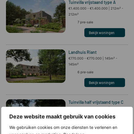
Tuinvilla vrijstaand type A
€1.400.000 - €1.400.000
212m² -
212m²
7
pre-sale
Bekijk woningen
Landhuis Riant
€770.000 - €770.000
145m² -
145m²
6
pre-sale
Bekijk woningen
Tuinvilla half vrijstaand type C
€1.200.000 - €1.200.000
202m² -
202m²
Deze website maakt gebruik van cookies
6
pre-sale
We gebruiken cookies om onze diensten te verlenen en
Bekijk woningen