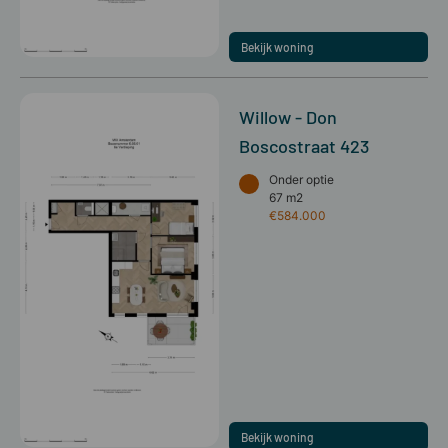
Bekijk woning
Willow - Don
Boscostraat 423
Onder optie
67 m2
€584.000
Bekijk woning