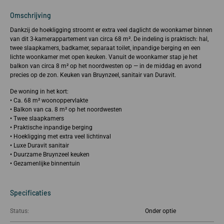
Omschrijving
Dankzij de hoekligging stroomt er extra veel daglicht de woonkamer binnen
van dit 3-kamerappartement van circa 68 m². De indeling is praktisch: hal,
twee slaapkamers, badkamer, separaat toilet, inpandige berging en een
lichte woonkamer met open keuken. Vanuit de woonkamer stap je het
balkon van circa 8 m² op het noordwesten op — in de middag en avond
precies op de zon. Keuken van Bruynzeel, sanitair van Duravit.
De woning in het kort:
• Ca. 68 m² woonoppervlakte
• Balkon van ca. 8 m² op het noordwesten
• Twee slaapkamers
• Praktische inpandige berging
• Hoekligging met extra veel lichtinval
• Luxe Duravit sanitair
• Duurzame Bruynzeel keuken
• Gezamenlijke binnentuin
Specificaties
Status:
Onder optie