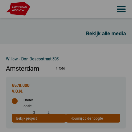
Bekijk alle media
Willow – Don Boscostraat 393
Amsterdam
1 foto
€578.000
Onder
optie
3
2
Bekijk project
Hou mij op de hoogte
67 m²
kamer(s)
slaapkamer(s)
A+++