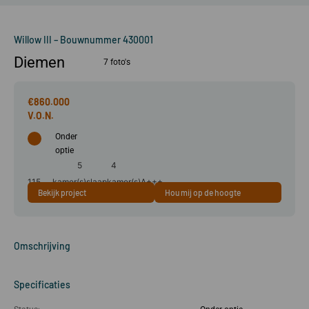
Willow III – Bouwnummer 430001
Diemen
7 foto's
€860.000
Onder
optie
5
4
115
kamer(s)
slaapkamer(s)
A+++
Bekijk project
Hou mij op de hoogte
m²
Omschrijving
Specificaties