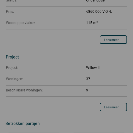
Status:
Onder optie
Prijs:
€860.000
Woonoppervlakte:
115 m²
Lees meer
Project
Project:
Willow III
Woningen:
37
Beschikbare woningen:
9
Lees meer
Betrokken partijen