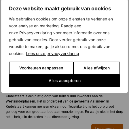
Deze website maakt gebruik van cookies
We gebruiken cookies om onze diensten te verlenen en
voor analyse en marketing. Raadpleeg
onze Privacyverklaring voor meer informatie over ons
gebruik van cookies. Door verder gebruik van onze
website te maken, ga je akkoord met ons gebruik van
cookies.
Lees onze privacyverklaring
Voorkeuren aanpassen
Alles afwijzen
Alles accepteren
Nieuwbouw in Kudelstaart
Kudelstaart is een rustig dorp van ruim 9.000 inwoners aan de
Westeinderplassen. Het is onderdeel van de gemeente Aalsmeer. In
Kudelstaart kennen mensen elkaar nog. Tegelijkertijd is het dorp groot
genoeg voor een groot aanbod aan voorzieningen. En wat je niet in het dorp
hebt, heb je in de steden in de directe omgeving.
Lees meer