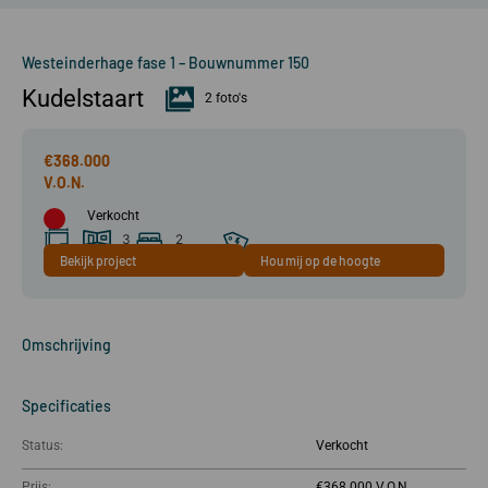
Westeinderhage fase 1 – Bouwnummer 150
Kudelstaart
2 foto's
€368.000
Verkocht
3
2
Bekijk project
Hou mij op de hoogte
57 m²
kamer(s)
slaapkamer(s)
A+++
Omschrijving
Specificaties
Status:
Verkocht
Prijs:
€368.000