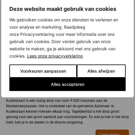
Deze website maakt gebruik van cookies
We gebruiken cookies om onze diensten te verlenen en
voor analyse en marketing. Raadpleeg
onze Privacyverklaring voor meer informatie over ons
gebruik van cookies. Door verder gebruik van onze
website te maken, ga je akkoord met ons gebruik van
cookies.
Lees onze privacyverklaring
Voorkeuren aanpassen
Alles afwijzen
Alles accepteren
Nieuwbouw in Kudelstaart
Kudelstaart is een rustig dorp van ruim 9.000 inwoners aan de
Westeinderplassen. Het is onderdeel van de gemeente Aalsmeer. In
Kudelstaart kennen mensen elkaar nog. Tegelijkertijd is het dorp groot
genoeg voor een groot aanbod aan voorzieningen. En wat je niet in het dorp
hebt, heb je in de steden in de directe omgeving.
Lees meer