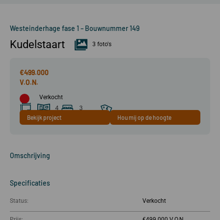
Westeinderhage fase 1 – Bouwnummer 149
Kudelstaart
3 foto's
€499.000
Verkocht
4
3
Bekijk project
Hou mij op de hoogte
99 m²
kamer(s)
slaapkamer(s)
A+++
Omschrijving
Specificaties
Status:
Verkocht
Prijs:
€499.000