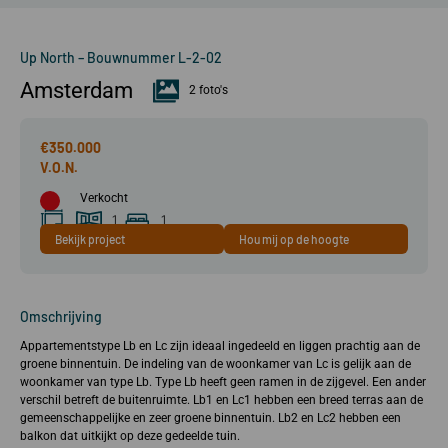
Up North – Bouwnummer L-2-02
Amsterdam
2 foto's
€350.000
Verkocht
1
1
Bekijk project
Hou mij op de hoogte
49 m²
kamer(s)
slaapkamer(s)
Omschrijving
Appartementstype Lb en Lc zijn ideaal ingedeeld en liggen prachtig aan de
groene binnentuin. De indeling van de woonkamer van Lc is gelijk aan de
woonkamer van type Lb. Type Lb heeft geen ramen in de zijgevel. Een ander
verschil betreft de buitenruimte. Lb1 en Lc1 hebben een breed terras aan de
gemeenschappelijke en zeer groene binnentuin. Lb2 en Lc2 hebben een
balkon dat uitkijkt op deze gedeelde tuin.