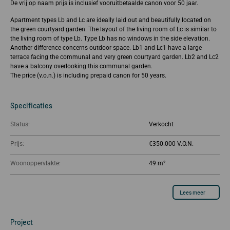
De vrij op naam prijs is inclusief vooruitbetaalde canon voor 50 jaar.
Apartment types Lb and Lc are ideally laid out and beautifully located on
the green courtyard garden. The layout of the living room of Lc is similar to
the living room of type Lb. Type Lb has no windows in the side elevation.
Another difference concerns outdoor space. Lb1 and Lc1 have a large
terrace facing the communal and very green courtyard garden. Lb2 and Lc2
have a balcony overlooking this communal garden.
The price (v.o.n.) is including prepaid canon for 50 years.
Specificaties
Status:
Verkocht
Prijs:
€350.000
Woonoppervlakte:
49 m²
Lees meer
Project