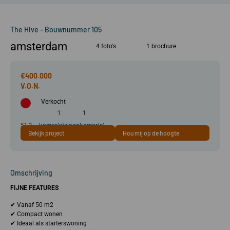
The Hive – Bouwnummer 105
amsterdam
4 foto's
1 brochure
€400.000
Verkocht
1
1
51.3
kamer(s)
slaapkamer(s)
Bekijk project
Hou mij op de hoogte
m²
Omschrijving
FIJNE FEATURES
✔ Vanaf 50 m2
✔ Compact wonen
✔ Ideaal als starterswoning