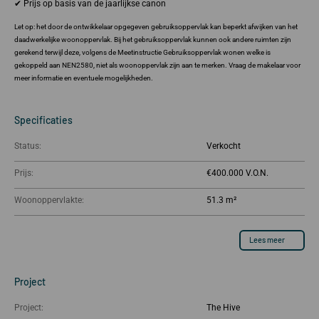
✔ Prijs op basis van de jaarlijkse canon
Let op: het door de ontwikkelaar opgegeven gebruiksoppervlak kan beperkt afwijken van het
daadwerkelijke woonoppervlak. Bij het gebruiksoppervlak kunnen ook andere ruimten zijn
gerekend terwijl deze, volgens de Meetinstructie Gebruiksoppervlak wonen welke is
gekoppeld aan NEN2580, niet als woonoppervlak zijn aan te merken. Vraag de makelaar voor
meer informatie en eventuele mogelijkheden.
Specificaties
Status:
Verkocht
Prijs:
€400.000
Woonoppervlakte:
51.3 m²
Lees meer
Project
Project:
The Hive