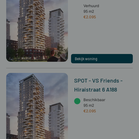
Verhuurd
95 m2
€2.095
Bekijk woning
SPOT - VS Friends -
Hiraistraat 6 A188
Beschikbaar
95 m2
€2.095