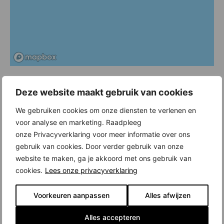
Deze website maakt gebruik van cookies
We gebruiken cookies om onze diensten te verlenen en
voor analyse en marketing. Raadpleeg
onze Privacyverklaring voor meer informatie over ons
gebruik van cookies. Door verder gebruik van onze
website te maken, ga je akkoord met ons gebruik van
Amstel III is een voormalig kantorengebied in Amsterdam Zuidoost, dat
cookies.
Lees onze privacyverklaring
geleidelijk verandert in een gemengde stadswijk waar je kunt wonen, werken
en ontspannen. Het gebied ligt tussen NS-station Bijlmer ArenA, de A2, het
Voorkeuren aanpassen
Alles afwijzen
AMC en het spoor. Het is bijna 200 voetbalvelden groot. Om het gebied te
transformeren, is veel nieuwbouw nodig in Amstel III. De bereikbaarheid is
uitstekend, met twee metrolijnen, een spoorverbinding, busverbindingen en
Alles accepteren
nabijgelegen snelwegen.