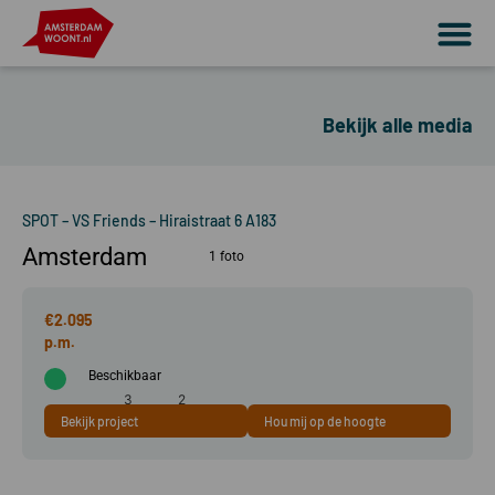
Bekijk alle media
SPOT – VS Friends – Hiraistraat 6 A183
Amsterdam
1 foto
€2.095
Beschikbaar
3
2
Bekijk project
Hou mij op de hoogte
95 m²
kamer(s)
slaapkamer(s)
A++