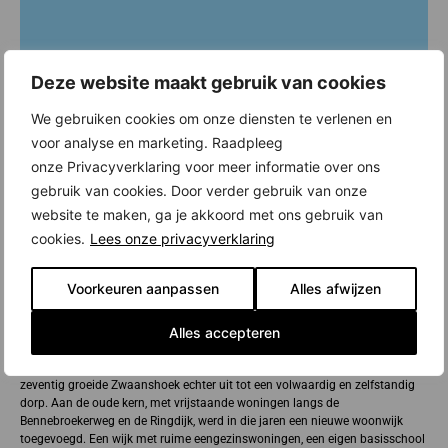
Deze website maakt gebruik van cookies
We gebruiken cookies om onze diensten te verlenen en
voor analyse en marketing. Raadpleeg
onze Privacyverklaring voor meer informatie over ons
gebruik van cookies. Door verder gebruik van onze
website te maken, ga je akkoord met ons gebruik van
cookies.
Lees onze privacyverklaring
Voorkeuren aanpassen
Alles afwijzen
Nieuwbouw in Zwaanshoek
Alles accepteren
Zwaanshoek (gemeente Haarlemmermeer) werd ooit Bennebroekerbuurt
genoemd. Men zag het dorp als buurdorp van Bennebroek. In de jaren
zeventig groeide Zwaanshoek echter uit tot een volwaardig en zelfstandig
dorp. Aan de oude kern, met vrijstaande woningen langs de
Bennebroekerweg en de Ringdijk, werd in die jaren een nieuwe woonwijk
toegevoegd. Een wijk met ruime eengezinswoningen, een eigen basisschool