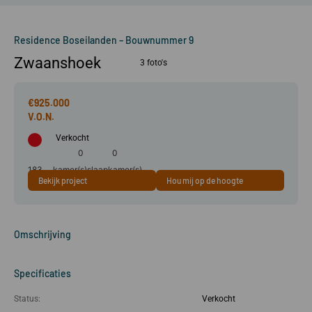
Residence Boseilanden – Bouwnummer 9
Zwaanshoek
3 foto's
€925.000
Verkocht
0
0
183
kamer(s)
slaapkamer(s)
Bekijk project
Hou mij op de hoogte
m²
Omschrijving
Specificaties
Status:
Verkocht