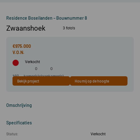
Residence Boseilanden – Bouwnummer 8
Zwaanshoek
3 foto's
€975.000
Verkocht
0
0
197
kamer(s)
slaapkamer(s)
Bekijk project
Hou mij op de hoogte
m²
Omschrijving
Specificaties
Status:
Verkocht