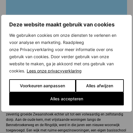
Deze website maakt gebruik van cookies
We gebruiken cookies om onze diensten te verlenen en
voor analyse en marketing. Raadpleeg
onze Privacyverklaring voor meer informatie over ons
gebruik van cookies. Door verder gebruik van onze
website te maken, ga je akkoord met ons gebruik van
cookies.
Lees onze privacyverklaring
Voorkeuren aanpassen
Alles afwijzen
Nieuwbouw in Zwaanshoek
Alles accepteren
Zwaanshoek (gemeente Haarlemmermeer) werd ooit Bennebroekerbuurt
genoemd. Men zag het dorp als buurdorp van Bennebroek. In de jaren
zeventig groeide Zwaanshoek echter uit tot een volwaardig en zelfstandig
dorp. Aan de oude kern, met vrijstaande woningen langs de
Bennebroekerweg en de Ringdijk, werd in die jaren een nieuwe woonwijk
toegevoegd. Een wijk met ruime eengezinswoningen, een eigen basisschool