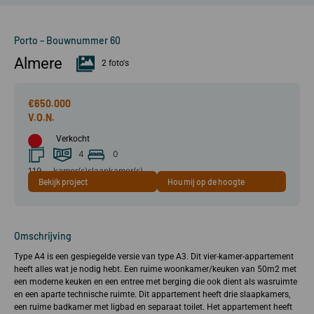
Porto – Bouwnummer 60
Almere
2 foto's
€650.000
Verkocht
4
0
119
kamer(s)
slaapkamer(s)
Bekijk project
Hou mij op de hoogte
m²
Omschrijving
Type A4 is een gespiegelde versie van type A3. Dit vier-kamer-appartement
heeft alles wat je nodig hebt. Een ruime woonkamer/keuken van 50m2 met
een moderne keuken en een entree met berging die ook dient als wasruimte
en een aparte technische ruimte. Dit appartement heeft drie slaapkamers,
een ruime badkamer met ligbad en separaat toilet. Het appartement heeft