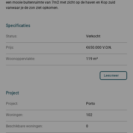
een mooie buitenruimte van 7m2 met zicht op de haven en Kop zuid
vanwaar je de zon ziet opkomen.
Specificaties
Status:
Verkocht
Prijs:
€650.000
Woonoppervlakte:
119 m²
Lees meer
Project
Project:
Porto
Woningen:
102
Beschikbare woningen:
0