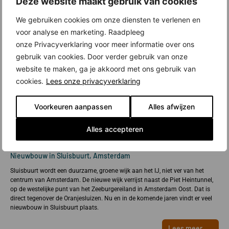
Deze website maakt gebruik van cookies
We gebruiken cookies om onze diensten te verlenen en
voor analyse en marketing. Raadpleeg
onze Privacyverklaring voor meer informatie over ons
gebruik van cookies. Door verder gebruik van onze
website te maken, ga je akkoord met ons gebruik van
cookies.
Lees onze privacyverklaring
Voorkeuren aanpassen
Alles afwijzen
Alles accepteren
Nieuwbouw in Sluisbuurt, Amsterdam
Sluisbuurt wordt een duurzame, groene wijk aan het IJ, niet ver van het
centrum van Amsterdam. De nieuwe wijk verrijst naast de Piet Heintunnel,
op de westelijke punt van het Zeeburgereiland in Amsterdam Oost. Dat is
direct tegenover de Oranjesluizen. Nu en in de komende jaren vindt er veel
nieuwbouw in Sluisbuurt plaats.
Lees meer