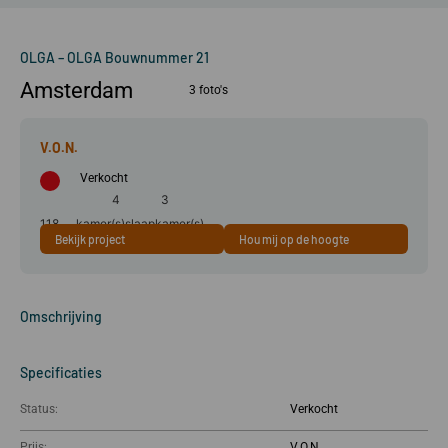
OLGA – OLGA Bouwnummer 21
Amsterdam
3 foto's
Verkocht
4
3
118
kamer(s)
slaapkamer(s)
Bekijk project
Hou mij op de hoogte
m²
Omschrijving
Specificaties
Status:
Verkocht
Prijs: