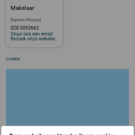
Makelaar
Ramon Mossel
020-3052662
Stuur ons een email
Bezoek onze website
Locatie