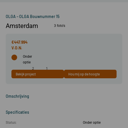
OLGA – OLGA Bouwnummer 15
Amsterdam
3 foto's
€447.994
Onder
optie
2
1
Bekijk project
Hou mij op de hoogte
52 m²
kamer(s)
slaapkamer(s)
Omschrijving
Specificaties
Status:
Onder optie