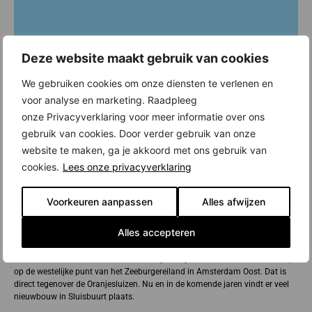
Deze website maakt gebruik van cookies
We gebruiken cookies om onze diensten te verlenen en
voor analyse en marketing. Raadpleeg
onze Privacyverklaring voor meer informatie over ons
gebruik van cookies. Door verder gebruik van onze
website te maken, ga je akkoord met ons gebruik van
cookies.
Lees onze privacyverklaring
Voorkeuren aanpassen
Alles afwijzen
Nieuwbouw in Sluisbuurt, Amsterdam
Alles accepteren
Sluisbuurt wordt een duurzame, groene wijk aan het IJ, niet ver van het
centrum van Amsterdam. De nieuwe wijk verrijst naast de Piet Heintunnel,
op de westelijke punt van het Zeeburgereiland in Amsterdam Oost. Dat is
direct tegenover de Oranjesluizen. Nu en in de komende jaren vindt er veel
nieuwbouw in Sluisbuurt plaats.