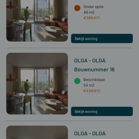
Onder optie
46 m2
€368.671
Bekijk woning
OLGA - OLGA
Bouwnummer 16
Beschikbaar
54 m2
€439.612
Bekijk woning
OLGA - OLGA