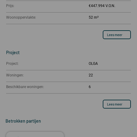
Prijs:
€447.994
Woonoppervlakte:
52 m²
Lees meer
Project
Project:
OLGA
Woningen:
22
Beschikbare woningen:
6
Lees meer
Betrokken partijen