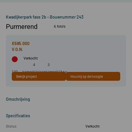
Kwadijkerpark fase 2b – Bouwnummer 243
Purmerend
6 foto's
€595.000
Verkocht
4
3
120
kamer(s)
slaapkamer(s)
A++
Bekijk project
Hou mij op de hoogte
m²
Omschrijving
Specificaties
Status:
Verkocht