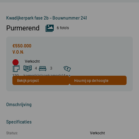
Kwadijkerpark fase 2b – Bouwnummer 241
Purmerend
6 foto's
€550.000
Verkocht
4
3
120
kamer(s)
slaapkamer(s)
A++
Bekijk project
Hou mij op de hoogte
m²
Omschrijving
Specificaties
Status:
Verkocht