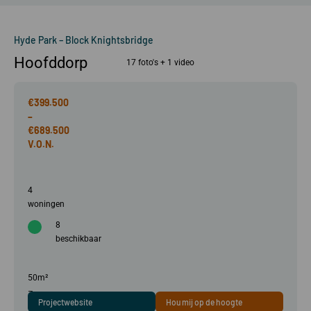
Hyde Park – Block Knightsbridge
Hoofddorp
17 foto's + 1 video
€399.500
–
€689.500
4
woningen
8
beschikbaar
50m²
–
Projectwebsite
Hou mij op de hoogte
93m²