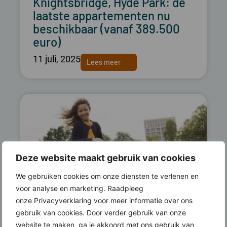
Knightsbridge, Hyde Park: de
laatste appartementen nu
beschikbaar (vanaf 389.500
euro)
11 juli, 2025
Lees meer
Deze website maakt gebruik van cookies
We gebruiken cookies om onze diensten te verlenen en
voor analyse en marketing. Raadpleeg
onze Privacyverklaring voor meer informatie over ons
gebruik van cookies. Door verder gebruik van onze
Hyde Park: appartementen in
website te maken, ga je akkoord met ons gebruik van