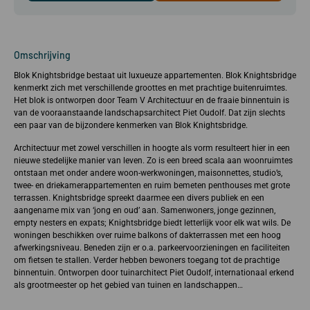
Omschrijving
Blok Knightsbridge bestaat uit luxueuze appartementen. Blok Knightsbridge
kenmerkt zich met verschillende groottes en met prachtige buitenruimtes.
Het blok is ontworpen door Team V Architectuur en de fraaie binnentuin is
van de vooraanstaande landschapsarchitect Piet Oudolf. Dat zijn slechts
een paar van de bijzondere kenmerken van Blok Knightsbridge.
Architectuur met zowel verschillen in hoogte als vorm resulteert hier in een
nieuwe stedelijke manier van leven. Zo is een breed scala aan woonruimtes
ontstaan met onder andere woon-werkwoningen, maisonnettes, studio’s,
twee- en driekamerappartementen en ruim bemeten penthouses met grote
terrassen. Knightsbridge spreekt daarmee een divers publiek en een
aangename mix van ‘jong en oud’ aan. Samenwoners, jonge gezinnen,
empty nesters en expats; Knightsbridge biedt letterlijk voor elk wat wils. De
woningen beschikken over ruime balkons of dakterrassen met een hoog
afwerkingsniveau. Beneden zijn er o.a. parkeervoorzieningen en faciliteiten
om fietsen te stallen. Verder hebben bewoners toegang tot de prachtige
binnentuin. Ontworpen door tuinarchitect Piet Oudolf, internationaal erkend
als grootmeester op het gebied van tuinen en landschappen…