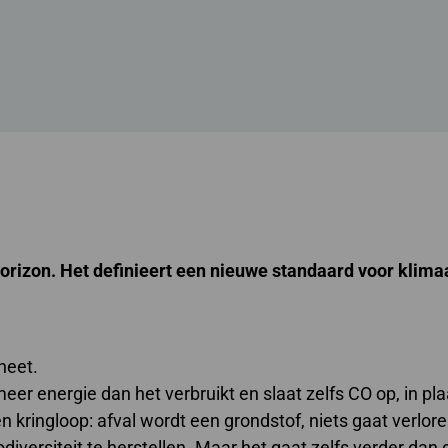
rizon. Het definieert een nieuwe standaard voor klimaa
neet.
er energie dan het verbruikt en slaat zelfs CO op, in pl
en kringloop: afval wordt een grondstof, niets gaat verlore
diversiteit te herstellen. Maar het gaat zelfs verder dan 