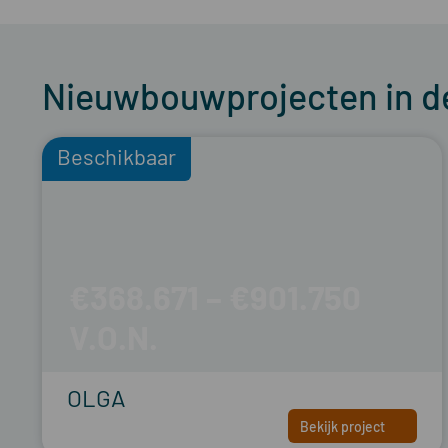
Nieuwbouwprojecten in d
Beschikbaar
€368.671 – €901.750
OLGA
Bekijk project