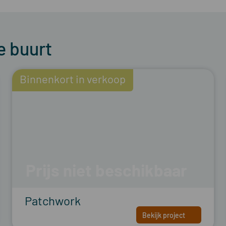
e buurt
Binnenkort in verkoop
Prijs niet beschikbaar
Patchwork
Bekijk project