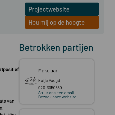
Projectwebsite
Hou mij op de hoogte
Betrokken partijen
tpositief
Makelaar
Eefje Voogd
020-3050560
Stuur ons een email
Bezoek onze website
aats van
n.
dat. Hier