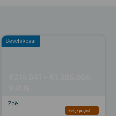
Beschikbaar
€314.041 – €1.285.000
Zoë
Bekijk project